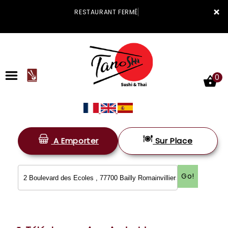
×
RESTAURANT FERMÉ
0
A Emporter
Sur Place
ACCUEIL
LA CARTE
Go!
VOTRE COMPTE
NOTRE RESTAURANT