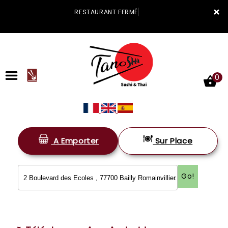
×
RESTAURANT FERMÉ
0
A Emporter
Sur Place
ACCUEIL
LA CARTE
Go!
VOTRE COMPTE
NOTRE RESTAURANT