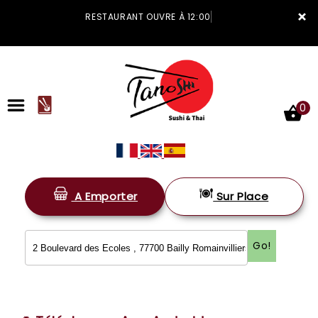
×
RESTAURANT OUVRE À 12:00
0
A Emporter
Sur Place
ACCUEIL
LA CARTE
Go!
VOTRE COMPTE
NOTRE RESTAURANT