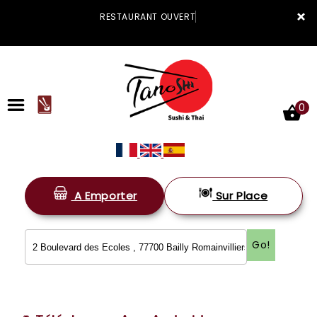
×
RESTAURANT OUVERT
0
A Emporter
Sur Place
ACCUEIL
LA CARTE
Go!
VOTRE COMPTE
NOTRE RESTAURANT