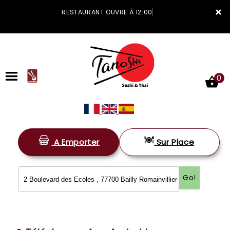
×
RESTAURANT OUVRE À 12:00
0
A Emporter
Sur Place
ACCUEIL
LA CARTE
Go!
VOTRE COMPTE
NOTRE RESTAURANT