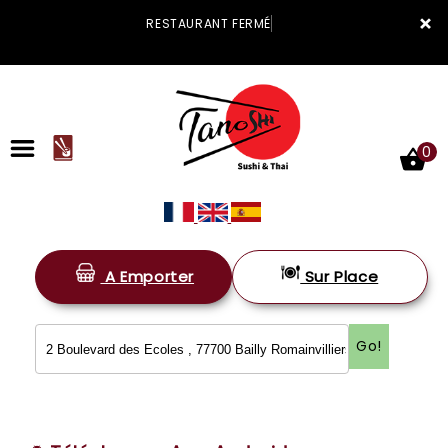
×
RESTAURANT FERMÉ
0
A Emporter
Sur Place
ACCUEIL
LA CARTE
Go!
VOTRE COMPTE
NOTRE RESTAURANT