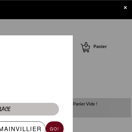
×
Se connecter /
Panier
S'inscrire
Panier Vide !