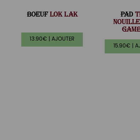
BOEUF
LOK LAK
PAD
T
NOUILLE
GAM
13.90€ | AJOUTER
15.90€ | 