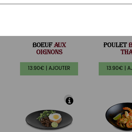
BOEUF
AUX
POULET
B
OIGNONS
THA
13.90€ | AJOUTER
13.90€ | 