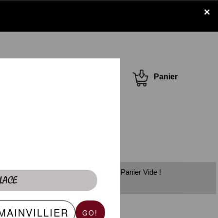
×
Se connecter /
Panier
S'inscrire
Panier Vide !