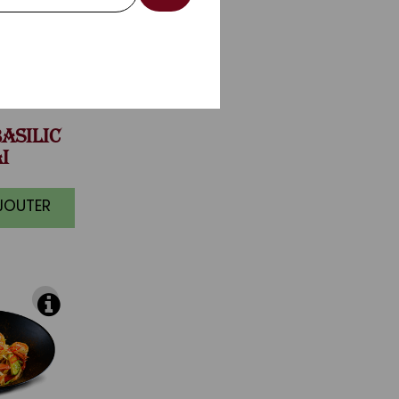
ASILIC
I
AJOUTER