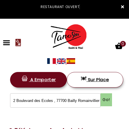
×
RESTAURANT OUVERT
0
A Emporter
Sur Place
ACCUEIL
LA CARTE
Go!
VOTRE COMPTE
NOTRE RESTAURANT