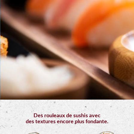
Mobile
Programme
De
Fidélité
Vos
Avis
Zones
de
Livraison
Des rouleaux de sushis avec
des textures encore plus fondante.