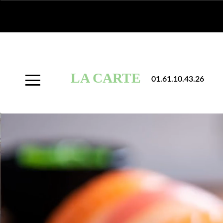
À
Emporter
LA CARTE
01.61.10.43.26
Allergènes
Charte
Qualité
C.G.V
Contact
Mentions
Légales