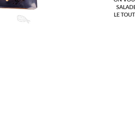
PRODUITS ET CHALL
AU LONG DE L'AN
PLUS GRANDES MI
RAISONS QUE N
D'INNOVER 