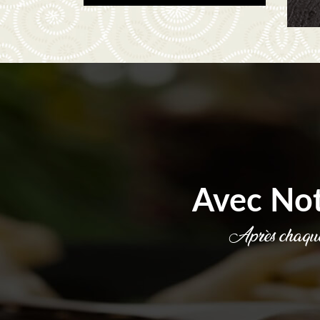
Avec No
Après chaque 