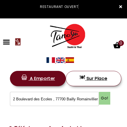
×
RESTAURANT OUVERT
0
A Emporter
Sur Place
ACCUEIL
LA CARTE
Go!
VOTRE COMPTE
NOTRE RESTAURANT