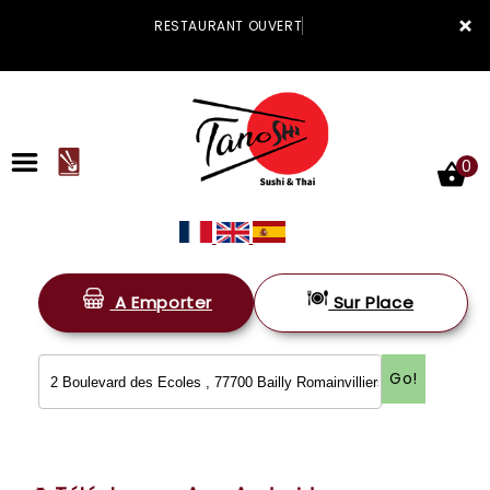
×
RESTAURANT OUVERT
0
A Emporter
Sur Place
ACCUEIL
LA CARTE
Go!
VOTRE COMPTE
NOTRE RESTAURANT