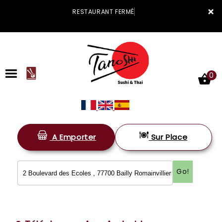
×
RESTAURANT FERM
0
A Emporter
Sur Place
ACCUEIL
LA CARTE
Go!
VOTRE COMPTE
NOTRE RESTAURANT