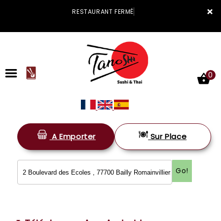
×
RESTAURANT FERMÉ
0
A Emporter
Sur Place
ACCUEIL
LA CARTE
Go!
VOTRE COMPTE
NOTRE RESTAURANT