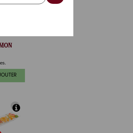
MON
es.
AJOUTER