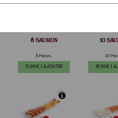
8
SAUMON
10
SAU
8 Pièces.
10 Pièc
12.90€ | AJOUTER
15.50€ | 