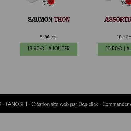
SAUMON
THON
ASSORTI
8 Pièces.
10 Pièc
13.90€ | AJOUTER
16.50€ | 
 -
TANOSHI
- Création site web par
Des-click
-
Commander e