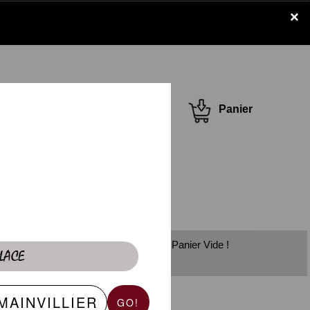
×
Se connecter /
Panier
S'inscrire
Panier Vide !