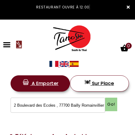
×
RESTAURANT OUVRE À 12:00
0
A Emporter
Sur Place
ACCUEIL
LA CARTE
Go!
VOTRE COMPTE
NOTRE RESTAURANT