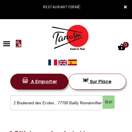
×
RESTAURANT FERMÉ
0
A Emporter
Sur Place
ACCUEIL
LA CARTE
Go!
VOTRE COMPTE
NOTRE RESTAURANT