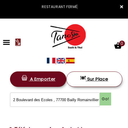
×
RESTAURANT FERMÉ
0
A Emporter
Sur Place
ACCUEIL
LA CARTE
Go!
VOTRE COMPTE
NOTRE RESTAURANT