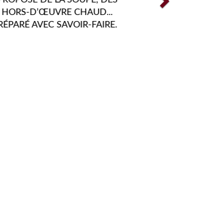
PRODUITS ET CHALLENGER VOS PAPILLE
AU LONG DE L'ANNÉE FONT PARTIE DE
PLUS GRANDES MISSIONS. C'EST POUR
RAISONS QUE NOUS FAISONS EN SOR
D'INNOVER PERPÉTUELLEMENT.