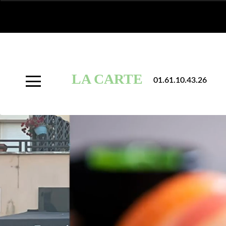
À
Emporter
LA CARTE
01.61.10.43.26
Allergènes
Charte
Qualité
C.G.V
Contact
Mentions
Légales