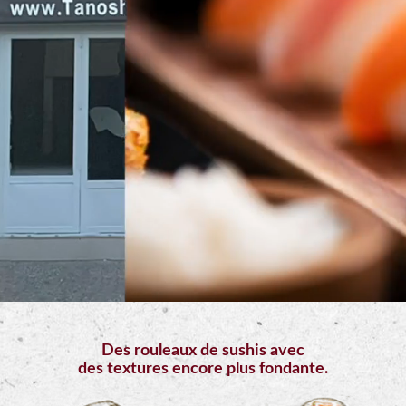
Mobile
Programme
De
Fidélité
Vos
Avis
Zones
de
Livraison
Des rouleaux de sushis avec
des textures encore plus fondante.