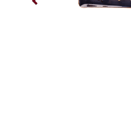
S-D’ŒUVRE CHAUD...
É AVEC SAVOIR-FAIRE.