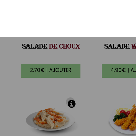
SALADE
DE CHOUX
SALADE
W
2.70€ | AJOUTER
4.90€ | A