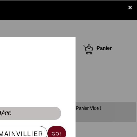
×
Se connecter /
Panier
S'inscrire
Panier Vide !