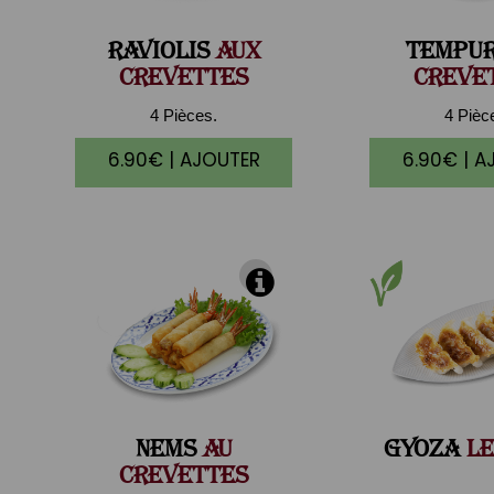
RAVIOLIS
AUX
TEMPU
CREVETTES
CREVE
4 Pièces.
4 Pièc
6.90€ | AJOUTER
6.90€ | A
NEMS
AU
GYOZA
LE
CREVETTES