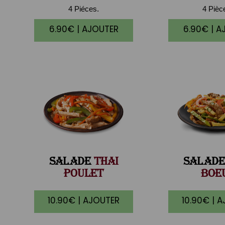
4 Piéces.
4 Pièc
6.90€ | AJOUTER
6.90€ | A
SALADE
THAI
SALADE
POULET
BOE
10.90€ | AJOUTER
10.90€ | 