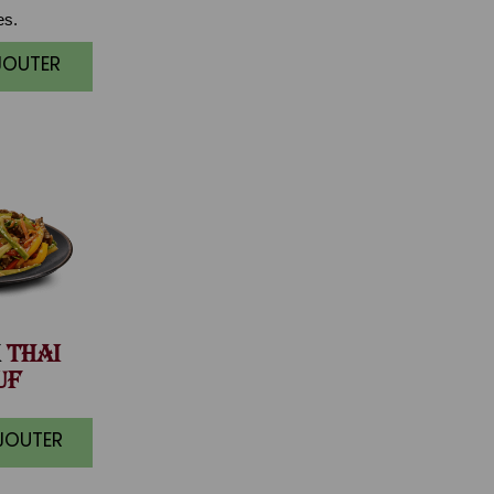
es.
JOUTER
THAI
UF
AJOUTER