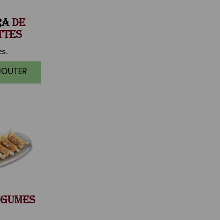
RA
DE
TTES
es.
JOUTER
GUMES