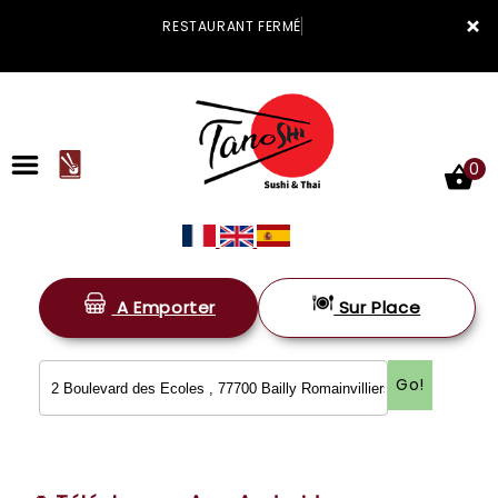
×
RESTAURANT FERM
0
A Emporter
Sur Place
ACCUEIL
LA CARTE
Go!
VOTRE COMPTE
NOTRE RESTAURANT