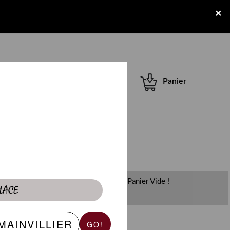
×
Se connecter /
Panier
S'inscrire
Panier Vide !