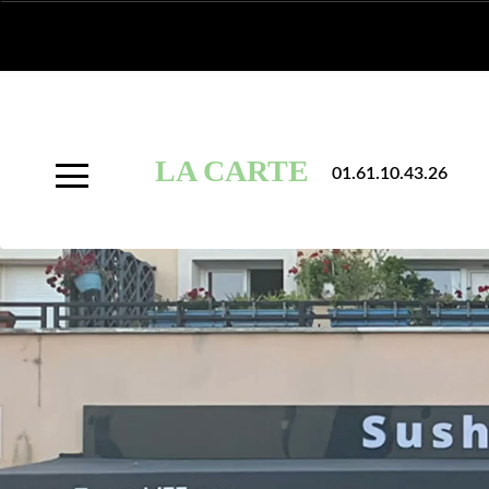
À
Emporter
LA CARTE
01.61.10.43.26
Allergènes
Charte
Qualité
C.G.V
Contact
Mentions
Légales