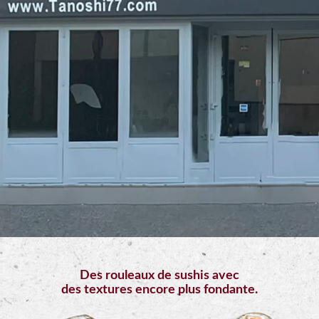
Mobile
Programme
De
Fidélité
Vos
Avis
Zones
de
Livraison
Des rouleaux de sushis avec
des textures encore plus fondante.