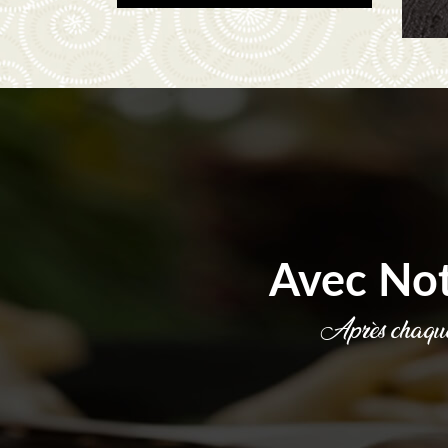
Avec No
Après chaque 