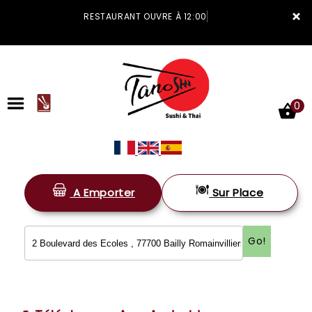
×
RESTAURANT OUVRE À 12:00
0
A Emporter
Sur Place
ACCUEIL
LA CARTE
Go!
VOTRE COMPTE
NOTRE RESTAURANT