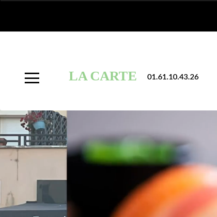
À
Emporter
LA CARTE
01.61.10.43.26
Allergènes
Charte
Qualité
C.G.V
Contact
Mentions
Légales