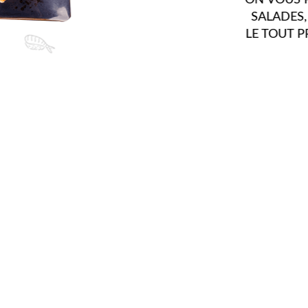
PRODUITS ET CHA
AU LONG DE L'A
PLUS GRANDES M
RAISONS QUE 
D'INNOVER