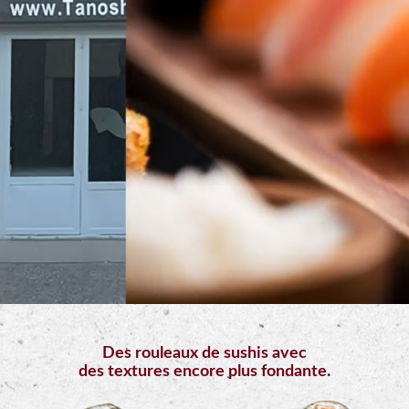
Mobile
Programme
De
Fidélité
Vos
Avis
Zones
de
Livraison
Des rouleaux de sushis avec
des textures encore plus fondante.