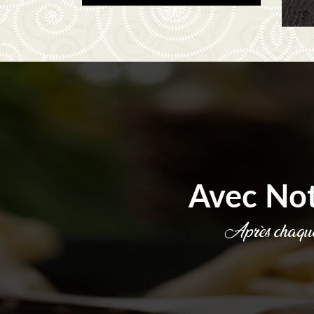
Avec No
Après chaque 