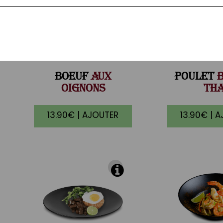
BOEUF
AUX
POULET
B
OIGNONS
THA
13.90€ | AJOUTER
13.90€ | 