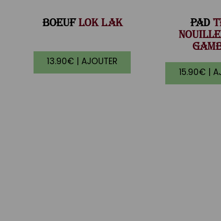
BOEUF
LOK LAK
PAD
T
NOUILLE
GAM
13.90€ | AJOUTER
15.90€ | 