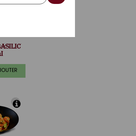
ASILIC
I
AJOUTER