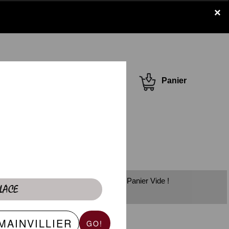
×
Se connecter /
Panier
S'inscrire
Panier Vide !