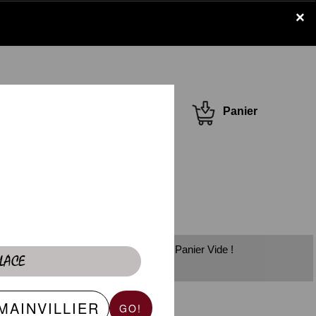
×
Se connecter /
Panier
S'inscrire
Panier Vide !