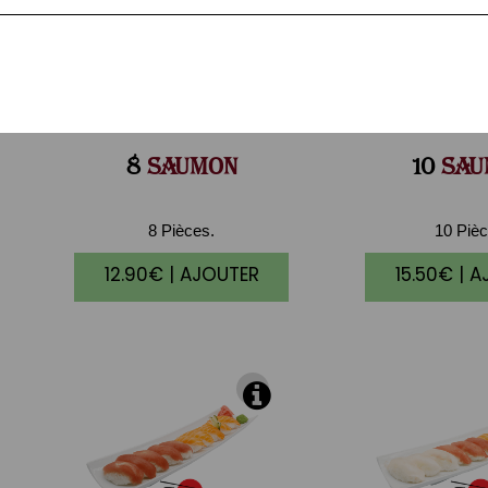
8
SAUMON
10
SAU
8 Pièces.
10 Pièc
12.90€ | AJOUTER
15.50€ | 