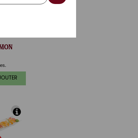
MON
es.
AJOUTER