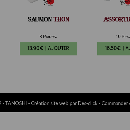
SAUMON
THON
ASSORTI
8 Pièces.
10 Pièc
13.90€ | AJOUTER
16.50€ | 
 -
TANOSHI
- Création site web par
Des-click
-
Commander e