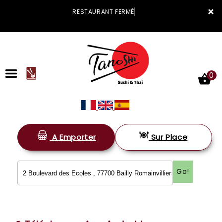
×
RESTAURANT FERMÉ
0
A Emporter
Sur Place
ACCUEIL
LA CARTE
Go!
VOTRE COMPTE
NOTRE RESTAURANT