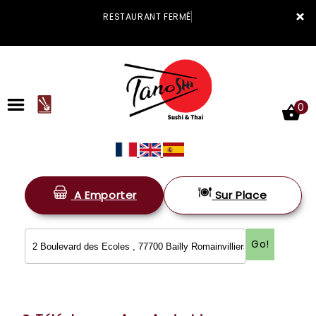
×
RESTAURANT FERMÉ
0
A Emporter
Sur Place
ACCUEIL
LA CARTE
Go!
VOTRE COMPTE
NOTRE RESTAURANT