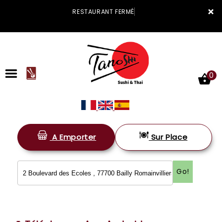
×
RESTAURANT FERMÉ
0
A Emporter
Sur Place
ACCUEIL
LA CARTE
Go!
VOTRE COMPTE
NOTRE RESTAURANT