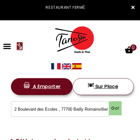
×
RESTAURANT FERMÉ
0
A Emporter
Sur Place
ACCUEIL
LA CARTE
Go!
VOTRE COMPTE
NOTRE RESTAURANT