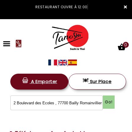
×
RESTAURANT OUVRE À 12:00
0
A Emporter
Sur Place
ACCUEIL
LA CARTE
Go!
VOTRE COMPTE
NOTRE RESTAURANT