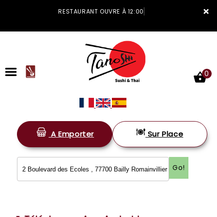
×
RESTAURANT OUVRE À 12:00
0
A Emporter
Sur Place
ACCUEIL
LA CARTE
Go!
VOTRE COMPTE
NOTRE RESTAURANT